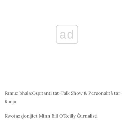
ad
Famuż bħala:
Ospitanti tat-Talk Show & Personalità tar-
Radju
Kwotazzjonijiet Minn Bill O'Reilly
Ġurnalisti