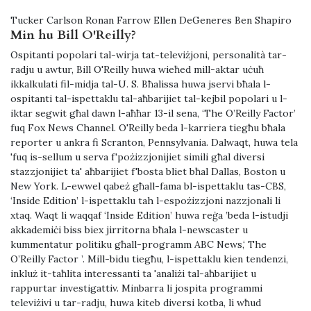
Tucker Carlson Ronan Farrow Ellen DeGeneres Ben Shapiro
Min hu Bill O'Reilly?
Ospitanti popolari tal-wirja tat-televiżjoni, personalità tar-
radju u awtur, Bill O'Reilly huwa wieħed mill-aktar uċuħ
ikkalkulati fil-midja tal-U. S. Bħalissa huwa jservi bħala l-
ospitanti tal-ispettaklu tal-aħbarijiet tal-kejbil popolari u l-
iktar segwit għal dawn l-aħħar 13-il sena, ‘The O’Reilly Factor’
fuq Fox News Channel. O'Reilly beda l-karriera tiegħu bħala
reporter u ankra fi Scranton, Pennsylvania. Dalwaqt, huwa tela
'fuq is-sellum u serva f'pożizzjonijiet simili għal diversi
stazzjonijiet ta' aħbarijiet f'bosta bliet bħal Dallas, Boston u
New York. L-ewwel qabeż għall-fama bl-ispettaklu tas-CBS,
‘Inside Edition’ l-ispettaklu tah l-espożizzjoni nazzjonali li
xtaq. Waqt li waqqaf ‘Inside Edition’ huwa reġa ’beda l-istudji
akkademiċi biss biex jirritorna bħala l-newscaster u
kummentatur politiku għall-programm ABC News,‘ The
O’Reilly Factor ’. Mill-bidu tiegħu, l-ispettaklu kien tendenzi,
inkluż it-taħlita interessanti ta 'analiżi tal-aħbarijiet u
rappurtar investigattiv. Minbarra li jospita programmi
televiżivi u tar-radju, huwa kiteb diversi kotba, li wħud