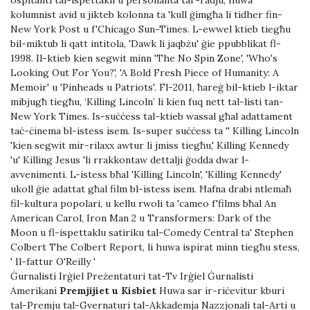
ospitanti tal-ispettakli u personalità tar-radju, huwa
kolumnist avid u jikteb kolonna ta 'kull ġimgħa li tidher fin-
New York Post u f'Chicago Sun-Times. L-ewwel ktieb tiegħu
bil-miktub li qatt intitola, 'Dawk li jaqbżu' ġie ppubblikat fl-
1998. Il-ktieb kien segwit minn 'The No Spin Zone', 'Who's
Looking Out For You?', 'A Bold Fresh Piece of Humanity: A
Memoir' u 'Pinheads u Patriots'. Fl-2011, ħareġ bil-ktieb l-iktar
mibjugħ tiegħu, ‘Killing Lincoln’ li kien fuq nett tal-listi tan-
New York Times. Is-suċċess tal-ktieb wassal għal adattament
taċ-ċinema bl-istess isem. Is-super suċċess ta '' Killing Lincoln
'kien segwit mir-rilaxx awtur li jmiss tiegħu,' Killing Kennedy
'u' Killing Jesus 'li rrakkontaw dettalji ġodda dwar l-
avvenimenti. L-istess bħal 'Killing Lincoln', 'Killing Kennedy'
ukoll ġie adattat għal film bl-istess isem. Ħafna drabi ntlemaħ
fil-kultura popolari, u kellu rwoli ta 'cameo f'films bħal An
American Carol, Iron Man 2 u Transformers: Dark of the
Moon u fl-ispettaklu satiriku tal-Comedy Central ta' Stephen
Colbert The Colbert Report, li huwa ispirat minn tiegħu stess,
' Il-fattur O'Reilly '
Ġurnalisti Irġiel Preżentaturi tat-Tv Irġiel Ġurnalisti
Amerikani
Premjijiet u Kisbiet
Huwa sar ir-riċevitur kburi
tal-Premju tal-Gvernaturi tal-Akkademja Nazzjonali tal-Arti u