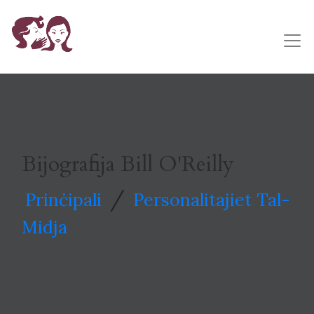
Bijografija Bill O'Reilly
/
Prinċipali
Personalitajiet Tal-
Midja