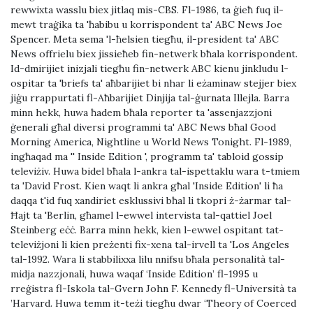
rewwixta wasslu biex jitlaq mis-CBS. Fl-1986, ta ġieħ fuq il-
mewt traġika ta 'ħabibu u korrispondent ta' ABC News Joe
Spencer. Meta sema 'l-ħelsien tiegħu, il-president ta' ABC
News offrielu biex jissieħeb fin-netwerk bħala korrispondent.
Id-dmirijiet inizjali tiegħu fin-netwerk ABC kienu jinkludu l-
ospitar ta 'briefs ta' aħbarijiet bi nhar li eżaminaw stejjer biex
jiġu rrappurtati fl-Aħbarijiet Dinjija tal-ġurnata Illejla. Barra
minn hekk, huwa ħadem bħala reporter ta 'assenjazzjoni
ġenerali għal diversi programmi ta' ABC News bħal Good
Morning America, Nightline u World News Tonight. Fl-1989,
ingħaqad ma '' Inside Edition ', programm ta' tabloid gossip
televiżiv. Huwa bidel bħala l-ankra tal-ispettaklu wara t-tmiem
ta 'David Frost. Kien waqt li ankra għal 'Inside Edition' li ħa
daqqa t'id fuq xandiriet esklussivi bħal li tkopri ż-żarmar tal-
Ħajt ta 'Berlin, għamel l-ewwel intervista tal-qattiel Joel
Steinberg eċċ. Barra minn hekk, kien l-ewwel ospitant tat-
televiżjoni li kien preżenti fix-xena tal-irvell ta 'Los Angeles
tal-1992. Wara li stabbilixxa lilu nnifsu bħala personalità tal-
midja nazzjonali, huwa waqaf ‘Inside Edition’ fl-1995 u
rreġistra fl-Iskola tal-Gvern John F. Kennedy fl-Università ta
’Harvard. Huwa temm it-teżi tiegħu dwar ‘Theory of Coerced