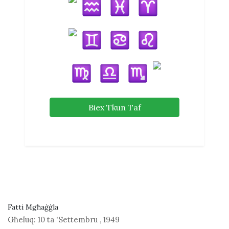
Biex Tkun Taf
Fatti Mgħaġġla
Għeluq:
10 ta 'Settembru
,
1949