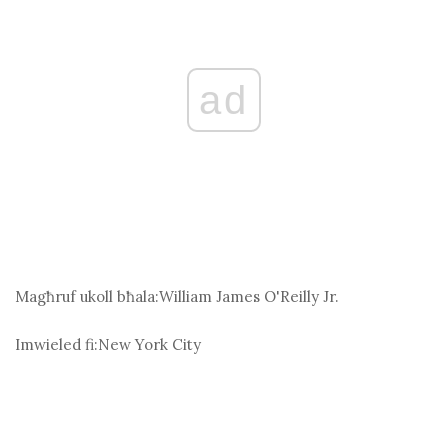
ad
Magħruf ukoll bħala:
William James O'Reilly Jr.
Imwieled fi:
New York City