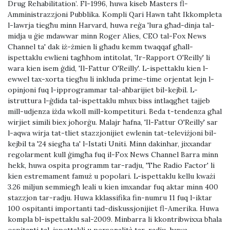
Drug Rehabilitation’. Fl-1996, huwa kiseb Masters fl-
Amministrazzjoni Pubblika. Kompli Qari Hawn taħt Ikkompleta
l-lawrja tiegħu minn Harvard, huwa reġa 'lura għad-dinja tal-
midja u ġie mdawwar minn Roger Alies, CEO tal-Fox News
Channel ta' dak iż-żmien li għadu kemm twaqqaf għall-
ispettaklu ewlieni tagħhom intitolat, 'Ir-Rapport O'Reilly' li
wara kien isem ġdid, 'Il-Fattur O'Reilly'. L-ispettaklu kien l-
ewwel tax-xorta tiegħu li inkluda prime-time orjentat lejn l-
opinjoni fuq l-ipprogrammar tal-aħbarijiet bil-kejbil. L-
istruttura l-ġdida tal-ispettaklu mhux biss intlaqgħet tajjeb
mill-udjenza iżda wkoll mill-kompetituri. Beda t-tendenza għal
wirjiet simili biex joħorġu. Malajr ħafna, 'Il-Fattur O'Reilly' sar
l-aqwa wirja tat-tliet stazzjonijiet ewlenin tat-televiżjoni bil-
kejbil ta '24 siegħa ta' l-Istati Uniti. Minn dakinhar, jixxandar
regolarment kull ġimgħa fuq il-Fox News Channel Barra minn
hekk, huwa ospita programm tar-radju, 'The Radio Factor' li
kien estremament famuż u popolari. L-ispettaklu kellu kważi
3.26 miljun semmiegħ leali u kien imxandar fuq aktar minn 400
stazzjon tar-radju. Huwa kklassifika fin-numru 11 fuq l-iktar
100 ospitanti importanti tad-diskussjonijiet fl-Amerika. Huwa
kompla bl-ispettaklu sal-2009. Minbarra li kkontribwixxa bħala