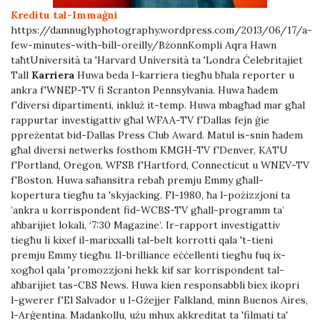
Kreditu tal-Immaġni
https://damnuglyphotography.wordpress.com/2013/06/17/a-
few-minutes-with-bill-oreilly/BżonnKompli Aqra Hawn
taħtUniversità ta 'Harvard Università ta 'Londra Ċelebritajiet
Tall
Karriera
Huwa beda l-karriera tiegħu bħala reporter u
ankra f'WNEP-TV fi Scranton Pennsylvania. Huwa ħadem
f'diversi dipartimenti, inkluż it-temp. Huwa mbagħad mar għal
rappurtar investigattiv għal WFAA-TV f'Dallas fejn ġie
ppreżentat bid-Dallas Press Club Award. Matul is-snin ħadem
għal diversi netwerks fosthom KMGH-TV f'Denver, KATU
f'Portland, Oregon, WFSB f'Hartford, Connecticut u WNEV-TV
f'Boston. Huwa saħansitra rebaħ premju Emmy għall-
kopertura tiegħu ta 'skyjacking. Fl-1980, ħa l-pożizzjoni ta
’ankra u korrispondent fid-WCBS-TV għall-programm ta’
aħbarijiet lokali, ‘7:30 Magazine’. Ir-rapport investigattiv
tiegħu li kixef il-marixxalli tal-belt korrotti qala 't-tieni
premju Emmy tiegħu. Il-brilliance eċċellenti tiegħu fuq ix-
xogħol qala 'promozzjoni hekk kif sar korrispondent tal-
aħbarijiet tas-CBS News. Huwa kien responsabbli biex ikopri
l-gwerer f'El Salvador u l-Gżejjer Falkland, minn Buenos Aires,
l-Arġentina. Madankollu, użu mhux akkreditat ta 'filmati ta'