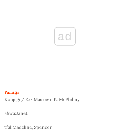
ad
Familja:
Konjuġi / Ex-:
Maureen E. McPhilmy
aħwa:
Janet
tfal:
Madeline, Spencer