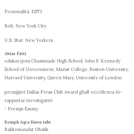
Personalità:
ESTJ
Belt:
New York City
U.S. Stat:
New Yorkers
Aktar Fatti
edukazzjoni:
Chaminade High School, John F. Kennedy
School of Government, Marist College, Boston University,
Harvard University, Queen Mary, University of London
premjijiet:
Dallas Press Club Award għall-eċċellenza fir-
rappurtar investigattiv
- Premju Emmy
Kompli Aqra Hawn taħt
Rakkomandat Għalik