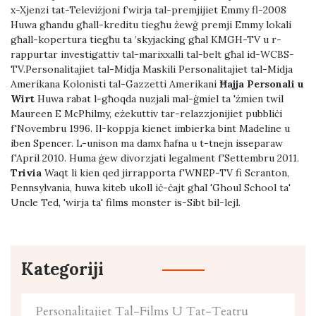
x-Xjenzi tat-Televiżjoni f’wirja tal-premjijiet Emmy fl-2008
Huwa għandu għall-kreditu tiegħu żewġ premji Emmy lokali
għall-kopertura tiegħu ta ’skyjacking għal KMGH-TV u r-
rappurtar investigattiv tal-marixxalli tal-belt għal id-WCBS-
TV.Personalitajiet tal-Midja Maskili Personalitajiet tal-Midja
Amerikana Kolonisti tal-Gazzetti Amerikani
Ħajja Personali u
Wirt
Huwa rabat l-għoqda nuzjali mal-ġmiel ta 'żmien twil
Maureen E McPhilmy, eżekuttiv tar-relazzjonijiet pubbliċi
f'Novembru 1996. Il-koppja kienet imbierka bint Madeline u
iben Spencer. L-unison ma damx ħafna u t-tnejn isseparaw
f'April 2010. Huma ġew divorzjati legalment f'Settembru 2011.
Trivia
Waqt li kien qed jirrapporta f'WNEP-TV fi Scranton,
Pennsylvania, huwa kiteb ukoll iċ-ċajt għal 'Ghoul School ta'
Uncle Ted, 'wirja ta' films monster is-Sibt bil-lejl.
Kategoriji
Personalitajiet Tal-Films U Tat-Teatru