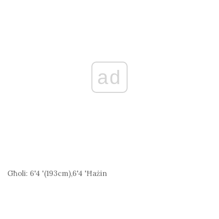
ad
Għoli:
6'4 '(193
cm
),6'4 'Ħażin