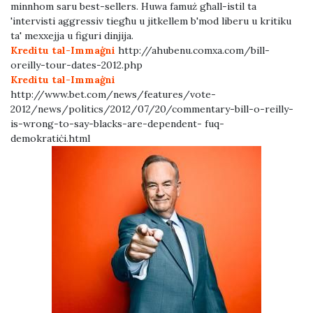
minnhom saru best-sellers. Huwa famuż għall-istil ta
'intervisti aggressiv tiegħu u jitkellem b'mod liberu u kritiku
ta' mexxejja u figuri dinjija.
Kreditu tal-Immaġni
http://ahubenu.comxa.com/bill-
oreilly-tour-dates-2012.php
Kreditu tal-Immaġni
http://www.bet.com/news/features/vote-
2012/news/politics/2012/07/20/commentary-bill-o-reilly-
is-wrong-to-say-blacks-are-dependent- fuq-
demokratiċi.html