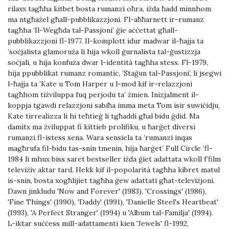
rilaxx tagħha kitbet bosta rumanzi oħra, iżda ħadd minnhom
ma ntgħażel għall-pubblikazzjoni. Fl-aħħarnett ir-rumanz
tagħha ‘Il-Wegħda tal-Passjoni’ ġie aċċettat għall-
pubblikazzjoni fl-1977. Il-komplott idur madwar il-ħajja ta
’soċjalista glamoruża li hija wkoll ġurnalista tal-ġustizzja
soċjali, u hija konfuża dwar l-identità tagħha stess. Fl-1979,
hija ppubblikat rumanz romantic, ‘Staġun tal-Passjoni’, li jsegwi
l-ħajja ta ’Kate u Tom Harper u l-mod kif ir-relazzjoni
tagħhom tiżviluppa fuq perjodu ta’ żmien. Inizjalment il-
koppja tgawdi relazzjoni sabiħa imma meta Tom isir suwiċidju,
Kate tirrealizza li hi teħtieġ li tgħaddi għal bidu ġdid. Ma
damitx ma żviluppat fi kittieb prolifiku, u ħarġet diversi
rumanzi fl-istess sena. Wara sensiela ta ’rumanzi inqas
magħrufa fil-bidu tas-snin tmenin, hija ħarġet‘ Full Circle ’fl-
1984 li mhux biss saret bestseller iżda ġiet adattata wkoll f’film
televiżiv aktar tard. Hekk kif il-popolarità tagħha kibret matul
is-snin, bosta xogħlijiet tagħha ġew adattati għat-televiżjoni.
Dawn jinkludu 'Now and Forever' (1983), 'Crossings' (1986),
'Fine Things' (1990), 'Daddy' (1991), 'Danielle Steel's Heartbeat'
(1993), 'A Perfect Stranger' (1994) u 'Album tal-Familja' (1994).
L-iktar suċċess mill-adattamenti kien 'Jewels' fl-1992,