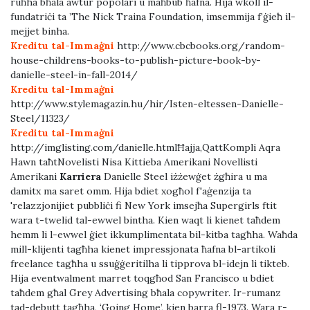
ruħha bħala awtur popolari u maħbub ħafna. Hija wkoll il-
fundatriċi ta ’The Nick Traina Foundation, imsemmija f’ġieħ il-
mejjet binha.
Kreditu tal-Immaġni
http://www.cbcbooks.org/random-
house-childrens-books-to-publish-picture-book-by-
danielle-steel-in-fall-2014/
Kreditu tal-Immaġni
http://www.stylemagazin.hu/hir/Isten-eltessen-Danielle-
Steel/11323/
Kreditu tal-Immaġni
http://imglisting.com/danielle.htmlĦajja,QattKompli Aqra
Hawn taħtNovelisti Nisa Kittieba Amerikani Novellisti
Amerikani
Karriera
Danielle Steel iżżewġet żgħira u ma
damitx ma saret omm. Hija bdiet xogħol f'aġenzija ta
'relazzjonijiet pubbliċi fi New York imsejħa Supergirls ftit
wara t-twelid tal-ewwel bintha. Kien waqt li kienet taħdem
hemm li l-ewwel ġiet ikkumplimentata bil-kitba tagħha. Waħda
mill-klijenti tagħha kienet impressjonata ħafna bl-artikoli
freelance tagħha u ssuġġeritilha li tipprova bl-idejn li tikteb.
Hija eventwalment marret toqgħod San Francisco u bdiet
taħdem għal Grey Advertising bħala copywriter. Ir-rumanz
tad-debutt tagħha, ‘Going Home’, kien barra fl-1973. Wara r-