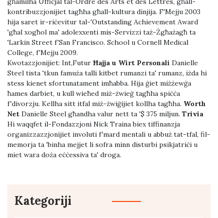
għamilha Uffiċjal tal-Ordre des Arts et des Lettres, għall-
kontribuzzjonijiet tagħha għall-kultura dinjija. F'Mejju 2003
hija saret ir-riċevitur tal-'Outstanding Achievement Award
'għal xogħol ma' adolexxenti mis-Servizzi taż-Żgħażagħ ta
'Larkin Street f'San Francisco. School u Cornell Medical
College, f'Mejju 2009.
Kwotazzjonijiet:
Int,Futur
Ħajja u Wirt Personali
Danielle
Steel tista 'tkun famuża talli kitbet rumanzi ta' rumanz, iżda hi
stess kienet sfortunatament imħabba. Hija ġiet miżżewġa
ħames darbiet, u kull wieħed miż-żwieġ tagħha spiċċa
f'divorzju. Kellha sitt itfal miż-żwiġijiet kollha tagħha.
Worth
Net
Danielle Steel għandha valur nett ta '$ 375 miljun.
Trivia
Hi waqqfet il-Fondazzjoni Nick Traina biex tiffinanzja
organizzazzjonijiet involuti f'mard mentali u abbuż tat-tfal, fil-
memorja ta 'binha mejjet li sofra minn disturbi psikjatriċi u
miet wara doża eċċessiva ta' droga.
Kategoriji