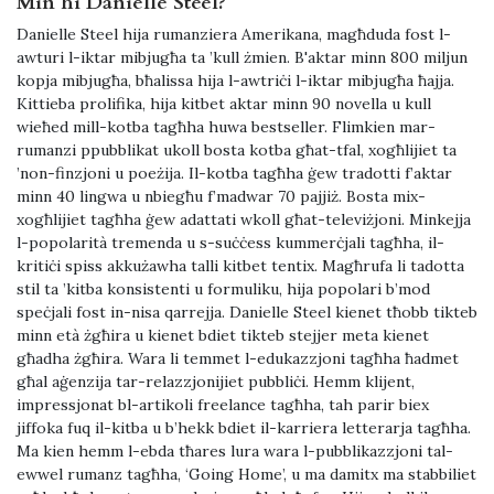
Min hi Danielle Steel?
Danielle Steel hija rumanziera Amerikana, magħduda fost l-
awturi l-iktar mibjugħa ta ’kull żmien. B'aktar minn 800 miljun
kopja mibjugħa, bħalissa hija l-awtriċi l-iktar mibjugħa ħajja.
Kittieba prolifika, hija kitbet aktar minn 90 novella u kull
wieħed mill-kotba tagħha huwa bestseller. Flimkien mar-
rumanzi ppubblikat ukoll bosta kotba għat-tfal, xogħlijiet ta
’non-finzjoni u poeżija. Il-kotba tagħha ġew tradotti f’aktar
minn 40 lingwa u nbiegħu f’madwar 70 pajjiż. Bosta mix-
xogħlijiet tagħha ġew adattati wkoll għat-televiżjoni. Minkejja
l-popolarità tremenda u s-suċċess kummerċjali tagħha, il-
kritiċi spiss akkużawha talli kitbet tentix. Magħrufa li tadotta
stil ta ’kitba konsistenti u formuliku, hija popolari b’mod
speċjali fost in-nisa qarrejja. Danielle Steel kienet tħobb tikteb
minn età żgħira u kienet bdiet tikteb stejjer meta kienet
għadha żgħira. Wara li temmet l-edukazzjoni tagħha ħadmet
għal aġenzija tar-relazzjonijiet pubbliċi. Hemm klijent,
impressjonat bl-artikoli freelance tagħha, tah parir biex
jiffoka fuq il-kitba u b’hekk bdiet il-karriera letterarja tagħha.
Ma kien hemm l-ebda tħares lura wara l-pubblikazzjoni tal-
ewwel rumanz tagħha, ‘Going Home’, u ma damitx ma stabbiliet