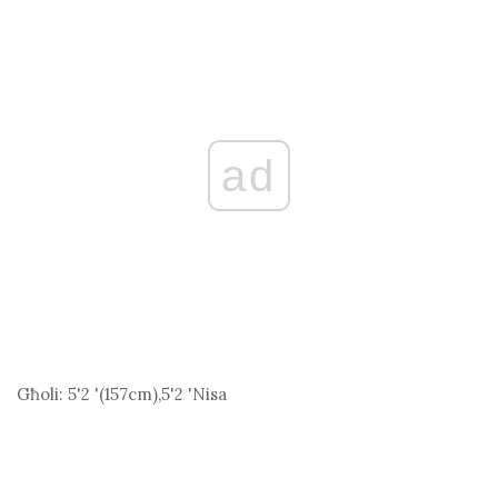
ad
Għoli:
5'2 '(157
cm
),5'2 'Nisa