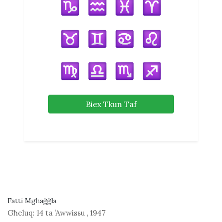
Biex Tkun Taf
Fatti Mgħaġġla
Għeluq:
14 ta ’Awwissu
,
1947