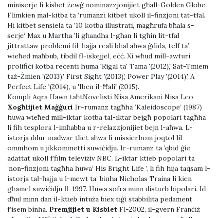
miniserje li kisbet żewġ nominazzjonijiet għall-Golden Globe.
Flimkien mal-kitba ta ’rumanzi kitbet ukoll il-finzjoni tat-tfal.
Hi kitbet sensiela ta ’10 kotba illustrati, magħrufa bħala s-
serje‘ Max u Martha ’li għandha l-għan li tgħin lit-tfal
jittrattaw problemi fil-ħajja reali bħal aħwa ġdida, telf ta’
wieħed maħbub, tibdil fl-iskejjel, eċċ. Xi wħud mill-awturi
prolifiċi kotba reċenti huma 'Rigal ta' Tama '(2012),' Sat-Tmiem
taż-Żmien '(2013),' First Sight '(2013),' Power Play '(2014),' A
Perfect Life '(2014), u 'Iben il-Ħali' (2015).
Kompli Aqra Hawn taħtNovelisti Nisa Amerikani Nisa Leo
Xogħlijiet Maġġuri
Ir-rumanz tagħha ‘Kaleidoscope’ (1987)
huwa wieħed mill-iktar kotba tal-iktar bejgħ popolari tagħha
li fih tesplora l-imħabba u r-relazzjonijiet bejn l-aħwa. L-
istorja ddur madwar tliet aħwa li missierhom joqtol lil
ommhom u jikkommetti suwiċidju. Ir-rumanz ta ’qbid ġie
adattat ukoll f’film televiżiv NBC. L-iktar ktieb popolari ta
’non-finzjoni tagħha huwa‘ His Bright Life ’, li fih hija taqsam l-
istorja tal-ħajja u l-mewt ta’ binha Nicholas Traina li kien
għamel suwiċidju fl-1997. Huwa sofra minn disturb bipolari. Id-
dħul minn dan il-ktieb intuża biex tiġi stabbilita pedament
f’isem binha.
Premjijiet u Kisbiet
Fl-2002, il-gvern Franċiż