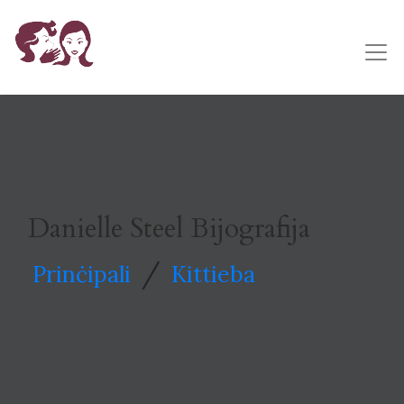
Danielle Steel Bijografija
/
Prinċipali
Kittieba