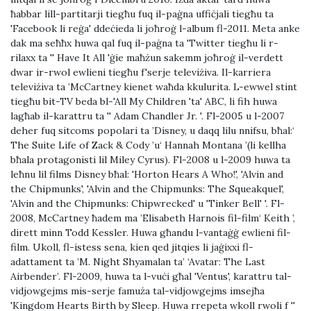
ħabbar lill-partitarji tiegħu fuq il-paġna uffiċjali tiegħu ta
'Facebook li reġa' ddeċieda li joħroġ l-album fl-2011. Meta anke
dak ma seħħx huwa qal fuq il-paġna ta 'Twitter tiegħu li r-
rilaxx ta '' Have It All 'ġie maħżun sakemm joħroġ il-verdett
dwar ir-rwol ewlieni tiegħu f'serje televiżiva. Il-karriera
televiżiva ta ’McCartney kienet waħda kkulurita. L-ewwel stint
tiegħu bit-TV beda bl-'All My Children 'ta' ABC, li fih huwa
lagħab il-karattru ta '' Adam Chandler Jr. '. Fl-2005 u l-2007
deher fuq sitcoms popolari ta ’Disney, u daqq lilu nnifsu, bħal:‘
The Suite Life of Zack & Cody ’u‘ Hannah Montana ’(li kellha
bħala protagonisti lil Miley Cyrus). Fl-2008 u l-2009 huwa ta
leħnu lil films Disney bħal: 'Horton Hears A Who!', 'Alvin and
the Chipmunks', 'Alvin and the Chipmunks: The Squeakquel',
'Alvin and the Chipmunks: Chipwrecked' u 'Tinker Bell' '. Fl-
2008, McCartney ħadem ma ’Elisabeth Harnois fil-film‘ Keith ’,
dirett minn Todd Kessler. Huwa għandu l-vantaġġ ewlieni fil-
film. Ukoll, fl-istess sena, kien qed jitqies li jaġixxi fl-
adattament ta ’M. Night Shyamalan ta’ ‘Avatar: The Last
Airbender’. Fl-2009, huwa ta l-vuċi għal 'Ventus', karattru tal-
vidjowgejms mis-serje famuża tal-vidjowgejms imsejħa
'Kingdom Hearts Birth by Sleep. Huwa rrepeta wkoll rwoli f ''