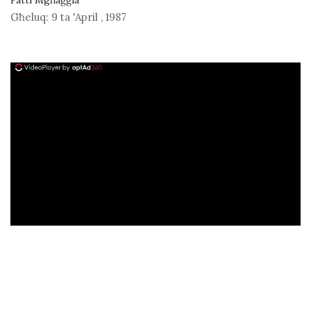
Fatti Mgħaġġla
Għeluq:
9 ta 'April
,
1987
ad