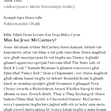
Aktar Fatti
edukazzjoni:
L-Iskola Sekondarja Ardsley
Kompli Aqra Hawn taħt
Rakkomandat Għalik
Billie Eilish Demi Lovato Kat Doja Miley Cyrus
Min hu Jesse McCartney?
Jesse Abraham Arthur McCartney huwa kantant, kittieb tal-
kanzunetti, attur tal-films u tal-palk Amerikan. Huwa magħruf
sew għall-assoċjazzjoni fit-tul tiegħu ma 'Disney, li għalih
għamel apparenzi speċjali f'sitcoms bħal' The Suite Life of
Zack & Cody ',' Hannah Montana 'u għamel voiceovers għal
films bħal' Tinker Bell ',' Alvin u Chipmunks ', eċċ. Huwa magħruf
għall-album famuż tiegħu ta' debutt 'Beautiful Souls' li għalih
kiseb in-nominazzjonijiet għall-Grammys u għaqqad Teen
Choice Awards u Nickelodeon Award. B’kollox ħareġ bi tliet
albums sa issa: ‘Erwieħ sbieħ’, ‘Tluq’ u ‘Tluq: Recharged’. Huwa
ħadem f'films bħal: 'Keith' u 'Chernobyl Dairies'. McCartney
wera l-passjoni tiegħu biex jaġixxi mill-età ta 'seba' snin meta
għall-ewwel darba aġixxa fit-teatru lokali tiegħu u minn hemm