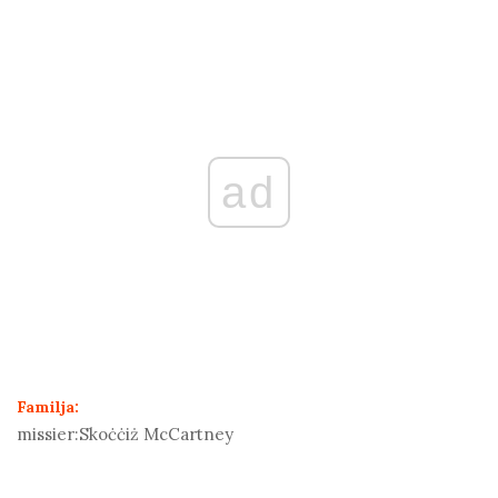
ad
Familja:
missier:
Skoċċiż McCartney