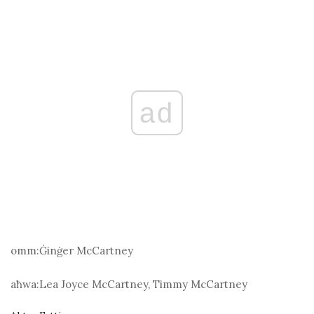
ad
omm:
Ġinġer McCartney
aħwa:
Lea Joyce McCartney, Timmy McCartney