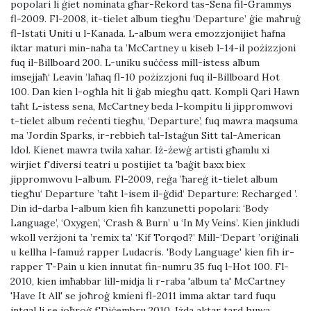
popolari li ġiet nominata għar-Rekord tas-Sena fil-Grammys
fl-2009. Fl-2008, it-tielet album tiegħu ‘Departure’ ġie maħruġ
fl-Istati Uniti u l-Kanada. L-album wera emozzjonijiet ħafna
iktar maturi min-naħa ta ’McCartney u kiseb l-14-il pożizzjoni
fuq il-Billboard 200. L-uniku suċċess mill-istess album
imsejjaħ‘ Leavin ’laħaq fl-10 pożizzjoni fuq il-Billboard Hot
100. Dan kien l-ogħla hit li ġab miegħu qatt. Kompli Qari Hawn
taħt L-istess sena, McCartney beda l-kompitu li jippromwovi
t-tielet album reċenti tiegħu, ‘Departure’, fuq mawra maqsuma
ma ’Jordin Sparks, ir-rebbieħ tal-Istaġun Sitt tal-American
Idol. Kienet mawra twila xahar. Iż-żewġ artisti għamlu xi
wirjiet f'diversi teatri u postijiet ta 'baġit baxx biex
jippromwovu l-album. Fl-2009, reġa ’ħareġ it-tielet album
tiegħu‘ Departure ’taħt l-isem il-ġdid‘ Departure: Recharged ’.
Din id-darba l-album kien fih kanzunetti popolari: ‘Body
Language’, ‘Oxygen’, ‘Crash & Burn’ u ‘In My Veins’. Kien jinkludi
wkoll verżjoni ta ’remix ta’ ‘Kif Torqod?’ Mill-‘Depart ’oriġinali
u kellha l-famuż rapper Ludacris. 'Body Language' kien fih ir-
rapper T-Pain u kien innutat fin-numru 35 fuq l-Hot 100. Fl-
2010, kien imħabbar lill-midja li r-raba 'album ta' McCartney
'Have It All' se joħroġ kmieni fl-2011 imma aktar tard fuqu
intqal li se joħroġ f'Diċembru 2010. Iżda aktar tard huwa