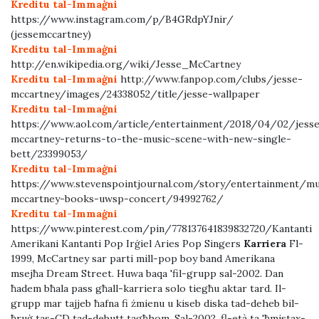
Kreditu tal-Immaġni
https://www.instagram.com/p/B4GRdpYJnir/
(jessemccartney)
Kreditu tal-Immaġni
http://en.wikipedia.org/wiki/Jesse_McCartney
Kreditu tal-Immaġni
http://www.fanpop.com/clubs/jesse-
mccartney/images/24338052/title/jesse-wallpaper
Kreditu tal-Immaġni
https://www.aol.com/article/entertainment/2018/04/02/jess
mccartney-returns-to-the-music-scene-with-new-single-
bett/23399053/
Kreditu tal-Immaġni
https://www.stevenspointjournal.com/story/entertainment/m
mccartney-books-uwsp-concert/94992762/
Kreditu tal-Immaġni
https://www.pinterest.com/pin/778137641839832720/Kantanti
Amerikani Kantanti Pop Irġiel Aries Pop Singers
Karriera
Fl-
1999, McCartney sar parti mill-pop boy band Amerikana
msejħa Dream Street. Huwa baqa 'fil-grupp sal-2002. Dan
ħadem bħala pass għall-karriera solo tiegħu aktar tard. Il-
grupp mar tajjeb ħafna fi żmienu u kiseb diska tad-deheb bil-
ħruġ tas-CD tad-debutt tagħhom. Sal-2002, fl-età ta 'ħmistax-