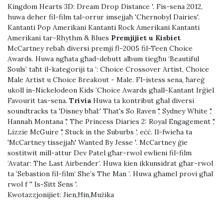
Kingdom Hearts 3D: Dream Drop Distance '. Fis-sena 2012,
huwa deher fil-film tal-orrur imsejjaħ 'Chernobyl Dairies'.
Kantanti Pop Amerikani Kantanti Rock Amerikani Kantanti
Amerikani tar-Rhythm & Blues
Premjijiet u Kisbiet
McCartney rebaħ diversi premji fl-2005 fil-Teen Choice
Awards. Huwa ngħata għad-debutt album tiegħu ‘Beautiful
Souls’ taħt il-kategoriji ta ’: Choice Crossover Artist, Choice
Male Artist u Choice Breakout - Male. Fl-istess sena, ħareġ
ukoll in-Nickelodeon Kids ’Choice Awards għall-Kantant Irġiel
Favourit tas-sena.
Trivia
Huwa ta kontribut għal diversi
soundtracks ta 'Disney bħal:' That's So Raven ',' Sydney White ','
Hannah Montana ',' The Princess Diaries 2: Royal Engagement ','
Lizzie McGuire ',' Stuck in the Suburbs ', eċċ. Il-fwieħa ta
'McCartney tissejjaħ' Wanted By Jesse '. McCartney ġie
sostitwit mill-attur Dev Patel għar-rwol ewlieni fil-film
‘Avatar: The Last Airbender’. Huwa kien ikkunsidrat għar-rwol
ta ’Sebastion fil-film‘ She’s The Man ’. Huwa għamel provi għal
rwol f '' Is-Sitt Sens '.
Kwotazzjonijiet:
Jien,Ħin,Mużika