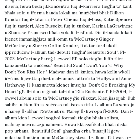
il sena, huwa beda jikkonċentra fuq il-karriera tiegħu ta' kant
bħala solo u fforma banda lokali ma 'mużiċisti bħal: Dillion
Kondor fuq il-kitarra, Peter Chema fuq il-bass, Katie Spencer
fuq it-tastieri, Alex Russeku fuq it-tnabar, Karina LaGravinese
u Sharisse Francisco bħala vokali fl-isfond. Din il-banda lokali
kienet immaniġġjata mill-omm ta ’McCartney Ginger
McCartney u Sherry Goffin Kondor, li aktar tard ukoll
ipproduċew l-album tad-debutt tiegħu‘ Beautiful Soul ’. Fl-
2003, McCartney ħareġ l-ewwel EP solo tiegħu li fih tliet
kanzunetti ta ’suċċess:‘ Beautiful Soul ’,‘ Don't You ’u‘ Why
Don't You Kiss Her ’. Madwar dan iż-żmien, huwa kellu wkoll
iċ-ċans li jwettaq duet mal-famuża attriċi ta ’Hollywood Anne
Hathaway. Il-kanzunetta kienet imsejħa ‘Don’t Go Breaking My
Heart’ għall-film oriġinali tal-film ‘Ella Enchanted’. Fl-2004, l-
ewwel album solo ta ’McCartney ġie rilaxxat. Kien jissejjaħ ‘Ruħ
sabiħa’ u kien fih is-suċċess tal-istess titlu. L-album ħa sentejn
u ħareġ fl-aħħar f'Settembru. Ħareġ fl-Ewropa fl-2005. Dan l-
album kien l-ewwel xogħol formali tiegħu bħala solista,
maħruġ internazzjonalment. Huwa kklassifikaha bħala diska
pop urbana. ‘Beautiful Soul’ għandha erba ’binarji li ġew
miktuba flimkien minn McCartney stess. L-album, ftit wara r-