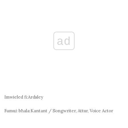
ad
Imwieled fi:
Ardsley
Famuż bħala:
Kantant / Songwriter, Attur, Voice Actor