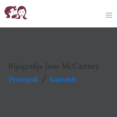
Bijografija Jesse McCartney
/
Prinċipali
Kantanti