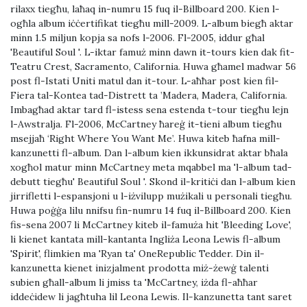
rilaxx tiegħu, laħaq in-numru 15 fuq il-Billboard 200. Kien l-
ogħla album iċċertifikat tiegħu mill-2009. L-album biegħ aktar
minn 1.5 miljun kopja sa nofs l-2006. Fl-2005, iddur għal
'Beautiful Soul '. L-iktar famuż minn dawn it-tours kien dak fit-
Teatru Crest, Sacramento, California. Huwa għamel madwar 56
post fl-Istati Uniti matul dan it-tour. L-aħħar post kien fil-
Fiera tal-Kontea tad-Distrett ta ’Madera, Madera, California.
Imbagħad aktar tard fl-istess sena estenda t-tour tiegħu lejn
l-Awstralja. Fl-2006, McCartney ħareġ it-tieni album tiegħu
msejjaħ ‘Right Where You Want Me’. Huwa kiteb ħafna mill-
kanzunetti fl-album. Dan l-album kien ikkunsidrat aktar bħala
xogħol matur minn McCartney meta mqabbel ma 'l-album tad-
debutt tiegħu' Beautiful Soul '. Skond il-kritiċi dan l-album kien
jirrifletti l-espansjoni u l-iżvilupp mużikali u personali tiegħu.
Huwa poġġa lilu nnifsu fin-numru 14 fuq il-Billboard 200. Kien
fis-sena 2007 li McCartney kiteb il-famuża hit 'Bleeding Love',
li kienet kantata mill-kantanta Ingliża Leona Lewis fl-album
'Spirit', flimkien ma 'Ryan ta' OneRepublic Tedder. Din il-
kanzunetta kienet inizjalment prodotta miż-żewġ talenti
subien għall-album li jmiss ta 'McCartney, iżda fl-aħħar
iddeċidew li jagħtuha lil Leona Lewis. Il-kanzunetta tant saret