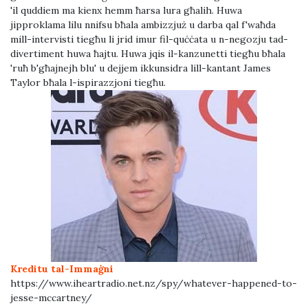
'il quddiem ma kienx hemm ħarsa lura għalih. Huwa
jipproklama lilu nnifsu bħala ambizzjuż u darba qal f'waħda
mill-intervisti tiegħu li jrid imur fil-quċċata u n-negozju tad-
divertiment huwa ħajtu. Huwa jqis il-kanzunetti tiegħu bħala
'ruħ b'għajnejh blu' u dejjem ikkunsidra lill-kantant James
Taylor bħala l-ispirazzjoni tiegħu.
Kreditu tal-Immaġni
https://www.iheartradio.net.nz/spy/whatever-happened-to-
jesse-mccartney/