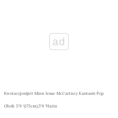
ad
Kwotazzjonijiet Minn Jesse McCartney
Kantanti Pop
Għoli:
5'9 '(175
cm
),5'9 'Ħażin