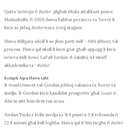
Qatta 'sentejn fi
Butler
, jilgħab bħala attakkant junior.
Madankollu, fl-2020, huwa ħabbar permezz ta 'tweet li
kien se jitlaq
Butler
wara żewġ staġuni.
Huwa ddikjara wkoll li se jkun parti mill -
NBA
abbozz tal-
proċess. Huwa qal ukoll li kien grat għall-appoġġ li kien
irċieva mill-kowċ LaVall Jordan, il-fakultà, u l-istaff
akkademiku ta '
Butler
.
Kompli Aqra Hawn taħt
It-trasferiment tal-Ġordan joħloq vakanza ta ’boroż ta’
studju. Il-Ġordan kien kandidat prospettiv għal
Lvant il-
Kbir
is-sitt bniedem tas-sena.
Jordan Tucker kellu medja ta ’8.9 punti u 3.8 rebounds fi
22.8 minuti għal kull logħba. Huwa qal il-ħin tiegħu fi
Butler