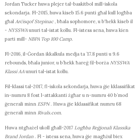
Jordan Tucker huwa plejer tal-baskitbol mill-iskola
sekondarja. Fl-2015, huwa kiseb 15.6 punti għal kull logħba
għal
Arċisqof Stepinac
, bħala sophomore, u b'hekk kiseb il
-
NYSSWA
unuri tal-istat kollu. Fl-istess sena, huwa kien
parti mill-
NBPA Top 100 Camp.
Fl-2016, il-Ġordan ikkalkula medja ta ’17.8 punti u 9.6
rebounds, bħala junior, u b’hekk ħareġ fil-borża
NYSSWA
Klassi AA
unuri tal-istat kollu.
Fil-klassi tal-2017, fl-iskola sekondarja, huwa ġie kklassifikat
in-numru 8 fost l-attakkanti żgħar u n-numru 40 b’mod
ġenerali minn
ESPN
. Huwa ġie kklassifikat numru 68
ġenerali minn
Rivals.com.
Huwa ntgħażel ukoll għall-2017
Logħba Reġjonali Klassika
Brand Jordan
. Fl - istess sena, huwa ġie magħżul biex