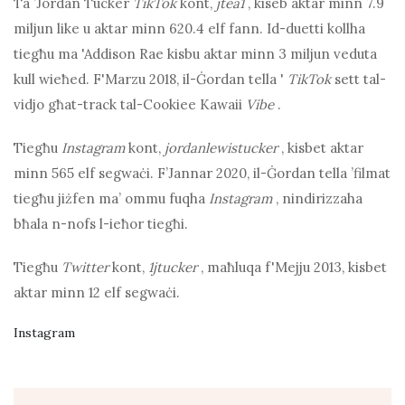
Ta ’Jordan Tucker
TikTok
kont,
jtea1
, kiseb aktar minn 7.9
miljun like u aktar minn 620.4 elf fann. Id-duetti kollha
tiegħu ma 'Addison Rae kisbu aktar minn 3 miljun veduta
kull wieħed. F'Marzu 2018, il-Ġordan tella '
TikTok
sett tal-
vidjo għat-track tal-Cookiee Kawaii
Vibe
.
Tiegħu
Instagram
kont,
jordanlewistucker
, kisbet aktar
minn 565 elf segwaċi. F’Jannar 2020, il-Ġordan tella ’filmat
tiegħu jiżfen ma’ ommu fuqha
Instagram
, nindirizzaha
bħala n-nofs l-ieħor tiegħi.
Tiegħu
Twitter
kont,
1jtucker
, maħluqa f'Mejju 2013, kisbet
aktar minn 12 elf segwaċi.
Instagram