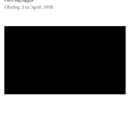
Fatti Mgħaġġla
Għeluq:
3 ta 'April
,
1998
ad