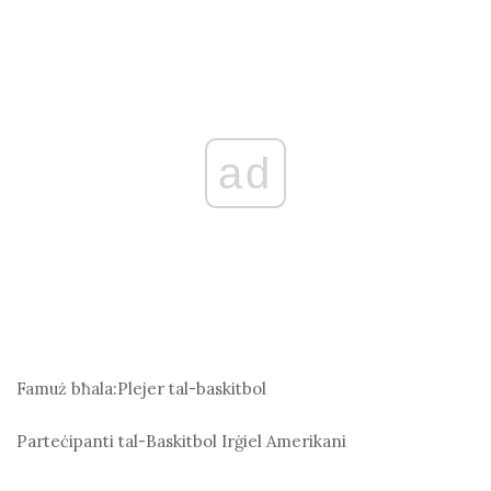
ad
Famuż bħala:
Plejer tal-baskitbol
Parteċipanti tal-Baskitbol
Irġiel Amerikani