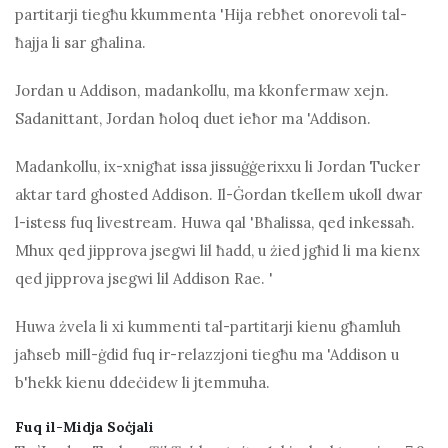
partitarji tiegħu kkummenta 'Hija rebħet onorevoli tal-
ħajja li sar għalina.
Jordan u Addison, madankollu, ma kkonfermaw xejn.
Sadanittant, Jordan ħoloq duet ieħor ma 'Addison.
Madankollu, ix-xnigħat issa jissuġġerixxu li Jordan Tucker
aktar tard ghosted Addison. Il-Ġordan tkellem ukoll dwar
l-istess fuq livestream. Huwa qal 'Bħalissa, qed inkessaħ.
Mhux qed jipprova jsegwi lil ħadd, u żied jgħid li ma kienx
qed jipprova jsegwi lil Addison Rae. '
Huwa żvela li xi kummenti tal-partitarji kienu għamluh
jaħseb mill-ġdid fuq ir-relazzjoni tiegħu ma 'Addison u
b'hekk kienu ddeċidew li jtemmuha.
Fuq il-Midja Soċjali