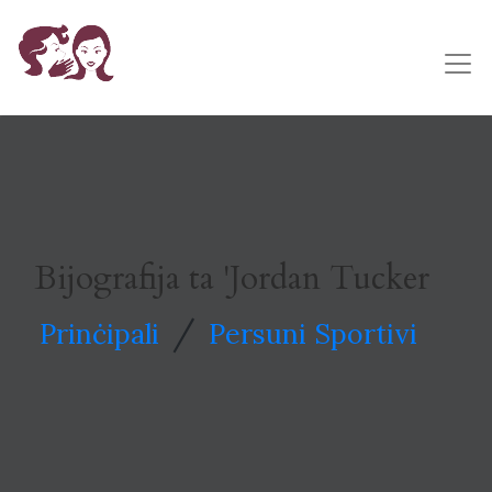
Bijografija ta 'Jordan Tucker
/
Prinċipali
Persuni Sportivi