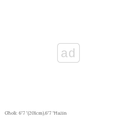
ad
Għoli:
6'7 '(201
cm
),6'7 'Ħażin