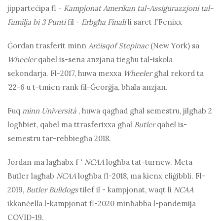
jipparteċipa fl -
Kampjonat Amerikan tal-Assigurazzjoni tal-
Familja bi 3 Punti
fil -
Erbgħa Finali
li saret f’Fenixx
Ġordan trasferit minn
Arċisqof Stepinac
(New York) sa
Wheeler
qabel is-sena anzjana tiegħu tal-iskola
sekondarja. Fl-2017, huwa mexxa
Wheeler
għal rekord ta
’22-6 u t-tmien rank fil-Ġeorġja, bħala anzjan.
Fuq
minn
Università
, huwa qagħad għal semestru, jilgħab 2
logħbiet, qabel ma ttrasferixxa għal
Butler
qabel is-
semestru tar-rebbiegħa 2018.
Jordan ma lagħabx f '
NCAA
logħba tat-turnew. Meta
Butler lagħab
NCAA
logħba fl-2018, ma kienx eliġibbli. Fl-
2019,
Butler Bulldogs
tilef il - kampjonat, waqt li
NCAA
ikkanċella l-kampjonat fl-2020 minħabba l-pandemija
COVID-19.