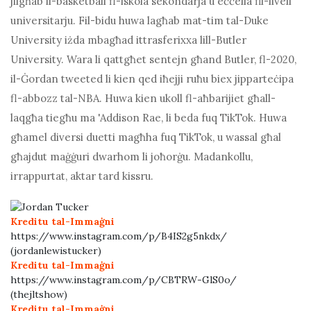
jilgħab il-basketball fl-iskola sekondarja u eċċella fil-livell
universitarju. Fil-bidu huwa lagħab mat-tim tal-Duke
University iżda mbagħad ittrasferixxa lill-Butler
University. Wara li qattgħet sentejn għand Butler, fl-2020,
il-Ġordan tweeted li kien qed iħejji ruħu biex jipparteċipa
fl-abbozz tal-NBA. Huwa kien ukoll fl-aħbarijiet għall-
laqgħa tiegħu ma 'Addison Rae, li beda fuq TikTok. Huwa
għamel diversi duetti magħha fuq TikTok, u wassal għal
għajdut maġġuri dwarhom li joħorġu. Madankollu,
irrappurtat, aktar tard kissru.
Kreditu tal-Immaġni
https://www.instagram.com/p/B4IS2g5nkdx/
(jordanlewistucker)
Kreditu tal-Immaġni
https://www.instagram.com/p/CBTRW-GlS0o/
(thejltshow)
Kreditu tal-Immaġni