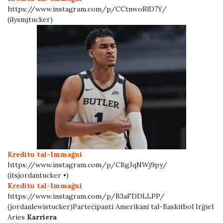
https://www.instagram.com/p/CCtnwoRlD7Y/
(ilysmjtucker)
Kreditu tal-Immaġni
https://www.instagram.com/p/CBgJqNWj9py/
(itsjordantucker •)
Kreditu tal-Immaġni
https://www.instagram.com/p/B3aFDDLLPP/
(jordanlewistucker)Parteċipanti Amerikani tal-Baskitbol Irġiel
Aries
Karriera