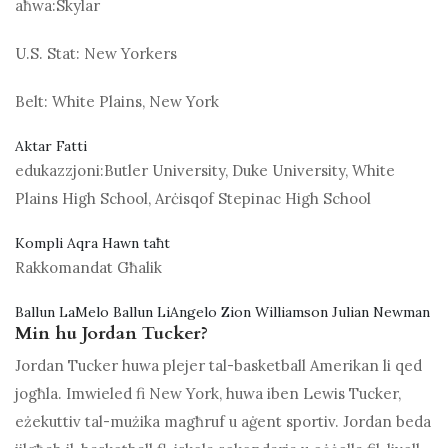
aħwa:
Skylar
U.S. Stat:
New Yorkers
Belt:
White Plains, New York
Aktar Fatti
edukazzjoni:
Butler University, Duke University, White
Plains High School, Arċisqof Stepinac High School
Kompli Aqra Hawn taħt
Rakkomandat Għalik
Ballun LaMelo Ballun LiAngelo Zion Williamson Julian Newman
Min hu Jordan Tucker?
Jordan Tucker huwa plejer tal-basketball Amerikan li qed
jogħla. Imwieled fi New York, huwa iben Lewis Tucker,
eżekuttiv tal-mużika magħruf u aġent sportiv. Jordan beda