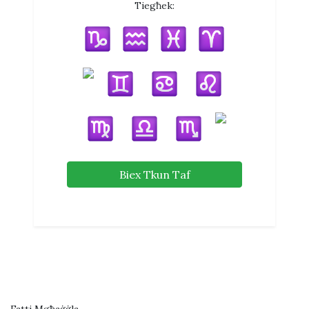
Tiegħek:
Biex Tkun Taf