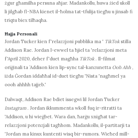
żgur għamilha persuna aħjar. Madankollu, huwa żied ukoll
li jilgħab fl-NBA kienet il-ħolma tat-tfulija tiegħu u jinsab fi
triqtu biex tilħaqha.
Ħajja Personali
Jordan Tucker kien f'relazzjoni pubblika ma '
TikTok
stilla
Addison Rae. Jordan l-ewwel ta ħjiel ta 'relazzjoni meta
f'April 2020, deher f'duet magħha
TikTok
. Il-filmat
oriġinali ta ’Addison kien lip-sync tal-kanzunetta
Ooh Ahh
,
iżda Ġordan iddaħħal id-duet tiegħu 'Nista 'nagħmel ya
oooh ahhhh tajjeb.'
Dalwaqt, Addison Rae bdiet issegwi lil Jordan Tucker
Instagram
. Jordan ikkummenta wkoll fuq ir-ritratti ta
'Addison, u hi wieġbet. Wara dan, ħarġu xnigħat tar-
relazzjoni potenzjali tagħhom. Madankollu, il-partitarji ta
'Jordan ma kinux kuntenti wisq bir-rumors. Wieħed mill-