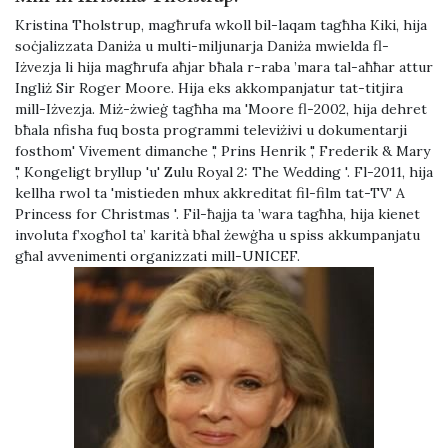
Kristina Tholstrup, magħrufa wkoll bil-laqam tagħha Kiki, hija
soċjalizzata Daniża u multi-miljunarja Daniża mwielda fl-
Iżvezja li hija magħrufa aħjar bħala r-raba ’mara tal-aħħar attur
Ingliż Sir Roger Moore. Hija eks akkompanjatur tat-titjira
mill-Iżvezja. Miż-żwieġ tagħha ma 'Moore fl-2002, hija dehret
bħala nfisha fuq bosta programmi televiżivi u dokumentarji
fosthom' Vivement dimanche ',' Prins Henrik ',' Frederik & Mary
',' Kongeligt bryllup 'u' Zulu Royal 2: The Wedding '. Fl-2011, hija
kellha rwol ta 'mistieden mhux akkreditat fil-film tat-TV' A
Princess for Christmas '. Fil-ħajja ta ’wara tagħha, hija kienet
involuta f’xogħol ta’ karità bħal żewġha u spiss akkumpanjatu
għal avvenimenti organizzati mill-UNICEF.