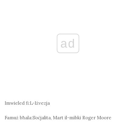
ad
Imwieled fi:
L-Iżvezja
Famuż bħala:
Soċjalita, Mart il-mibki Roger Moore