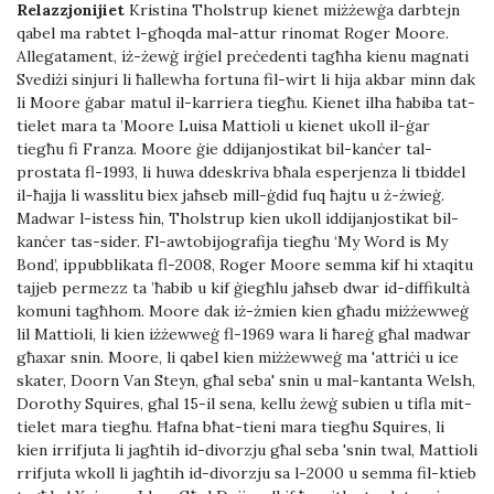
Relazzjonijiet
Kristina Tholstrup kienet miżżewġa darbtejn
qabel ma rabtet l-għoqda mal-attur rinomat Roger Moore.
Allegatament, iż-żewġ irġiel preċedenti tagħha kienu magnati
Svediżi sinjuri li ħallewha fortuna fil-wirt li hija akbar minn dak
li Moore ġabar matul il-karriera tiegħu. Kienet ilha ħabiba tat-
tielet mara ta ’Moore Luisa Mattioli u kienet ukoll il-ġar
tiegħu fi Franza. Moore ġie ddijanjostikat bil-kanċer tal-
prostata fl-1993, li huwa ddeskriva bħala esperjenza li tbiddel
il-ħajja li wasslitu biex jaħseb mill-ġdid fuq ħajtu u ż-żwieġ.
Madwar l-istess ħin, Tholstrup kien ukoll iddijanjostikat bil-
kanċer tas-sider. Fl-awtobijografija tiegħu ‘My Word is My
Bond’, ippubblikata fl-2008, Roger Moore semma kif hi xtaqitu
tajjeb permezz ta ’ħabib u kif ġiegħlu jaħseb dwar id-diffikultà
komuni tagħhom. Moore dak iż-żmien kien għadu miżżewweġ
lil Mattioli, li kien iżżewweġ fl-1969 wara li ħareġ għal madwar
għaxar snin. Moore, li qabel kien miżżewweġ ma 'attriċi u ice
skater, Doorn Van Steyn, għal seba' snin u mal-kantanta Welsh,
Dorothy Squires, għal 15-il sena, kellu żewġ subien u tifla mit-
tielet mara tiegħu. Ħafna bħat-tieni mara tiegħu Squires, li
kien irrifjuta li jagħtih id-divorzju għal seba 'snin twal, Mattioli
rrifjuta wkoll li jagħtih id-divorzju sa l-2000 u semma fil-ktieb