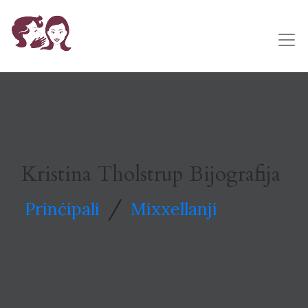
Kristina Tholstrup Bijografija
/
Prinċipali
Mixxellanji