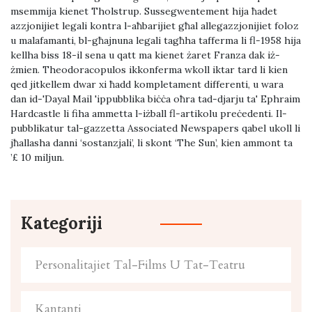
msemmija kienet Tholstrup. Sussegwentement hija ħadet
azzjonijiet legali kontra l-aħbarijiet għal allegazzjonijiet foloz
u malafamanti, bl-għajnuna legali tagħha tafferma li fl-1958 hija
kellha biss 18-il sena u qatt ma kienet żaret Franza dak iż-
żmien. Theodoracopulos ikkonferma wkoll iktar tard li kien
qed jitkellem dwar xi ħadd kompletament differenti, u wara
dan id-'Dayal Mail 'ippubblika biċċa oħra tad-djarju ta' Ephraim
Hardcastle li fiha ammetta l-iżball fl-artikolu preċedenti. Il-
pubblikatur tal-gazzetta Associated Newspapers qabel ukoll li
jħallasha danni ‘sostanzjali’, li skont ‘The Sun’, kien ammont ta
’£ 10 miljun.
Kategoriji
Personalitajiet Tal-Films U Tat-Teatru
Kantanti