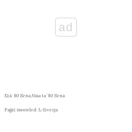
ad
Età:
80 Sena,Nisa ta ’80 Sena
Pajjiż imwieled:
L-Iżvezja