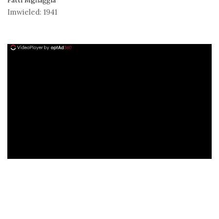
Fatti Mgħaġġla
Imwieled:
1941
ad