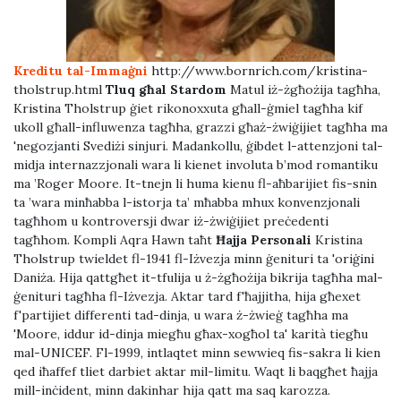
Kreditu tal-Immaġni
http://www.bornrich.com/kristina-
tholstrup.html
Tluq għal Stardom
Matul iż-żgħożija tagħha,
Kristina Tholstrup ġiet rikonoxxuta għall-ġmiel tagħha kif
ukoll għall-influwenza tagħha, grazzi għaż-żwiġijiet tagħha ma
'negozjanti Svediżi sinjuri. Madankollu, ġibdet l-attenzjoni tal-
midja internazzjonali wara li kienet involuta b’mod romantiku
ma ’Roger Moore. It-tnejn li huma kienu fl-aħbarijiet fis-snin
ta ’wara minħabba l-istorja ta’ mħabba mhux konvenzjonali
tagħhom u kontroversji dwar iż-żwiġijiet preċedenti
tagħhom. Kompli Aqra Hawn taħt
Ħajja Personali
Kristina
Tholstrup twieldet fl-1941 fl-Iżvezja minn ġenituri ta 'oriġini
Daniża. Hija qattgħet it-tfulija u ż-żgħożija bikrija tagħha mal-
ġenituri tagħha fl-Iżvezja. Aktar tard f'ħajjitha, hija għexet
f'partijiet differenti tad-dinja, u wara ż-żwieġ tagħha ma
'Moore, iddur id-dinja miegħu għax-xogħol ta' karità tiegħu
mal-UNICEF. Fl-1999, intlaqtet minn sewwieq fis-sakra li kien
qed iħaffef tliet darbiet aktar mil-limitu. Waqt li baqgħet ħajja
mill-inċident, minn dakinhar hija qatt ma saq karozza.