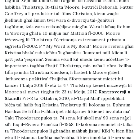
tagħha' Xejn ma Jdum Għal Dejjem 'kif ħassitha traduta minn
ħabibha Tholstrup. It-tfal ta ’Moore, l-attriċi Deborah, l-attur
Geoffrey u l-produttur tal-films Christian, kienu waqfu
jkellmuh għal żmien twil wara d-divorzju tal-ġenituri
tagħhom, iżda wara rrikonċiljaw miegħu. Wara li laħaq ftehim
ta 'divorzju għal £ 10 miljun ma' Mattioli fl-2000, Moore
iżżewweġ lil Tholstrup f'ċerimonja estremament privata u
sigrieta fl-2002. F '' My Word is My Bond ', Moore rrefera għal
Kristina bħala' ruħ sieħbu 'li għamlitu. 'kuntenti mill-kliem li
qatt jista 'jesprimi'. Semma wkoll kif uliedu kienu aċċettaw ‘l-
importanza tagħha f’ħajti’. Tholstrup, min-naħa l-oħra, kellha
tifla jisimha Christina Knudsen, li ħasbet li Moore ġabet
‘influwenza pożittiva’ f’ħajjitha. Sfortunatament mietet bil-
kanċer f'Lulju 2016 fl-età ta '47. Tholstrup kienet miżżewġa lil
Moore sal-mewt tiegħu fit-23 ta' Mejju, 2017.
Kontroversji u
Skandli
Fit-8 ta ’Ottubru, 2010, id-‘Dayal Mail’ ippubblikat
biċċa tal-ħalib fuq Kristina Tholstrup fil-kolonna ta ’Ephraim
Hardcastle li fiha l-aħbarijiet iddikjaraw li kienet involuta ma’
Taki Theodoracopulos ta ’74 sena, kif ukoll ma’ 90 sena raġel
xiħ, fuq il-Riviera Franċiża fl-1958. Il-kolonna semmiet it-talba
ta 'Theodoracopulos li għandha maħbub jismu' Kiki 'u kien fiha
wkoll l-istampa tagħha maġenbha, li kien jimplika li l-persuna