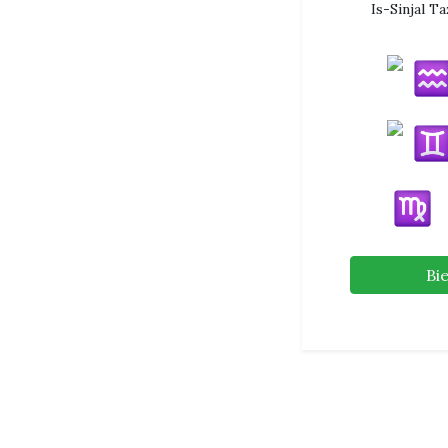
Is-Sinjal T
Bi