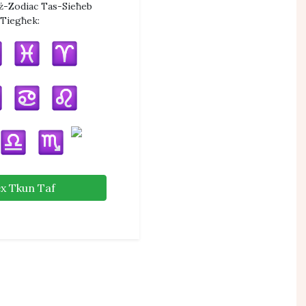
aż-Zodiac Tas-Sieħeb
Tiegħek:
ex Tkun Taf