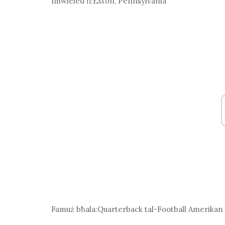
Imwieled fi:
Exton, Pennsylvania
Famuż bħala:
Quarterback tal-Football Amerikan