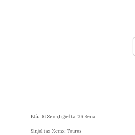
Età:
36 Sena,Irġiel ta '36 Sena
Sinjal tax-Xemx:
Taurus