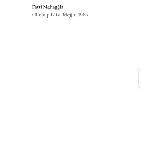
Fatti Mgħaġġla
Għeluq:
17 ta ’Mejju
,
1985