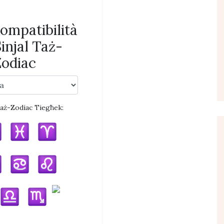
Kompatibilità
injal Taż-
Zodiac
Taż-Zodiac Tiegħek: