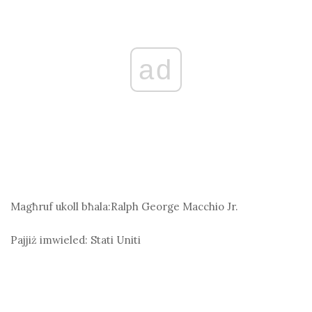
ad
Magħruf ukoll bħala:
Ralph George Macchio Jr.
Pajjiż imwieled:
Stati Uniti