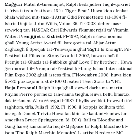
Maġġuri
Matul it-tmeninijiet, Ralph beda jidher fuq il-qoxriet
ta ’rivisti teen fosthom‘ 16 ’u‘ Tiger Beat ’. Huwa kien elenkat
bħala wieħed mit-tnax-il Attur Ġdid Promettenti tal-1984 fl-
Iskrin Dinji ta ’John Willis, Volum 36. Fl-2008, deher mas-
sewwieq tan-NASCAR Carl Edwards f’kummerċjali ta’ Vitamin
Water.
Premjijiet u Kisbiet
Fl-1992, Ralph irċieva nomina
għall-Young Artist Award fil-kategorija tal-Aħjar Attur
Żagħżugħ fi Speċjali tat-Televiżjoni għal 'Eight Is Enough'. Fil-
Festival tal-Films ta ’Stony Brook fl-2002, huwa rebaħ il-
Premju tal-Għażla tal-Pubbliku għal‘ Love Thy Brother ’. Huwa
ġie onorat bil-Premju tal-Festival fil-Long Island International
Film Expo 2002 għall-istess film. F'Novembru 2008, huwa kien
fit-80 pożizzjoni fost il-100 Greatest Teen Stars ta 'VH1.
Ħajja Personali
Ralph ltaqa ’għall-ewwel darba ma’ martu
Phyllis Fierro permezz tan-nanna tiegħu. Huwa kellu ħmistax
dak iż-żmien. Wara żżewġu fl-1987. Phyllis welldet l-ewwel tifel
tagħhom, tifla, Julia fl-1992. Fl-1996, il-koppja kellhom tifel
imsejjaħ Daniel.
Trivia
Huwa fan kbir tal-kantant-kantawtur
Amerikan Bruce Springsteen. Id-DJ Q-Ball ta 'Bloodhound
Gang ħareġ kanzunetta fuq il-MySpace ta' Ralph Macchio bl-
isem 'The Ralph Macchio Memoirs'. L-artist Nerdcore MC