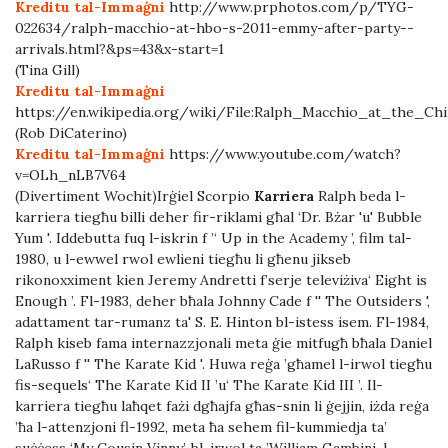
Kreditu tal-Immaġni
http://www.prphotos.com/p/TYG-
022634/ralph-macchio-at-hbo-s-2011-emmy-after-party--
arrivals.html?&ps=43&x-start=1
(Tina Gill)
Kreditu tal-Immaġni
https://en.wikipedia.org/wiki/File:Ralph_Macchio_at_the_Ch
(Rob DiCaterino)
Kreditu tal-Immaġni
https://www.youtube.com/watch?
v=OLh_nLB7V64
(Divertiment Wochit)Irġiel Scorpio
Karriera
Ralph beda l-
karriera tiegħu billi deher fir-riklami għal ‘Dr. Bżar 'u' Bubble
Yum '. Iddebutta fuq l-iskrin f ’‘ Up in the Academy ’, film tal-
1980, u l-ewwel rwol ewlieni tiegħu li għenu jikseb
rikonoxximent kien Jeremy Andretti f’serje televiżiva‘ Eight is
Enough ’. Fl-1983, deher bħala Johnny Cade f '' The Outsiders ',
adattament tar-rumanz ta' S. E. Hinton bl-istess isem. Fl-1984,
Ralph kiseb fama internazzjonali meta ġie mitfugħ bħala Daniel
LaRusso f '' The Karate Kid '. Huwa reġa ’għamel l-irwol tiegħu
fis-sequels‘ The Karate Kid II ’u‘ The Karate Kid III ’. Il-
karriera tiegħu laħqet fażi dgħajfa għas-snin li ġejjin, iżda reġa
’ħa l-attenzjoni fl-1992, meta ħa sehem fil-kummiedja ta’