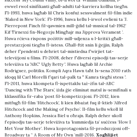
suċċess ‘My Cousin Vinny’, bl-irwol ta ’William Gambini, l-
ewwel rwol sinifikanti għall-adulti tal-karriera kollha tiegħu.
Fl-1993, huwa lagħab lil Chris konfuż sesswalment fil-film indie
‘Naked in New York’. Fl-1996, huwa kellu l-irwol ewlieni ta ’J.
Pierrepont Finch fil-qawmien mill-ġdid tal-musical tal-1962‘
Kif Tirnexxi fin-Negozju Mingħajr ma Jipprova Verament ’.
Huwa rċieva rispons pożittiv mill-udjenza u l-kritiċi għall-
prestazzjoni tiegħu fl-istess. Għall-ftit snin li ġejjin, Ralph
deher f'pendenti u dehriet tal-mistiedna f'wirjiet tat-
televiżjoni u films. Fl-2008, deher f'diversi episodji tas-serje
televiżiva ta 'ABC' Ugly Betty '. Huwa lagħab lil Archie
Rodriguez, politiku. Kompli Aqra Hawn taħt Is-sena 2010 rath
idoqq lil Carl Morelli f'qari tal-palk ta '' Kamra tiegħi stess '.
Fl-2011, huwa kkompeta fl-ispettaklu taż-żfin tal-ABC
‘Dancing with The Stars’, iżda ġie eliminat matul is-semifinali u
kklassifika fir-raba ’post fil-kompetizzjoni. Fl-2012, kien
mitfugħ fil-film ‘Hitchcock’, li kien ibbażat fuq il-ktieb ‘Alfred
Hitchcock and the Making of Psycho’. Il-film kellu wkoll lil
Anthony Hopkins, Jessica Biel u oħrajn. Ralph deher ukoll
f’episodju tas-serje televiżiva ta ’kummiedja ta’ suċċess ‘How I
Met Your Mother’. Huwa koprotagonista fil-produzzjoni off-
Broadway ta ’‘ A Room of My Own ’mill-2016.
Xogħlijiet