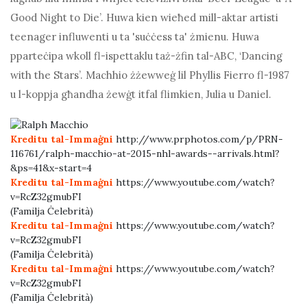
Good Night to Die’. Huwa kien wieħed mill-aktar artisti
teenager influwenti u ta 'suċċess ta' żmienu. Huwa
pparteċipa wkoll fl-ispettaklu taż-żfin tal-ABC, ‘Dancing
with the Stars’. Machhio żżewweġ lil Phyllis Fierro fl-1987
u l-koppja għandha żewġt itfal flimkien, Julia u Daniel.
Kreditu tal-Immaġni
http://www.prphotos.com/p/PRN-
116761/ralph-macchio-at-2015-nhl-awards--arrivals.html?
&ps=41&x-start=4
Kreditu tal-Immaġni
https://www.youtube.com/watch?
v=RcZ32gmubFI
(Familja Ċelebrità)
Kreditu tal-Immaġni
https://www.youtube.com/watch?
v=RcZ32gmubFI
(Familja Ċelebrità)
Kreditu tal-Immaġni
https://www.youtube.com/watch?
v=RcZ32gmubFI
(Familja Ċelebrità)