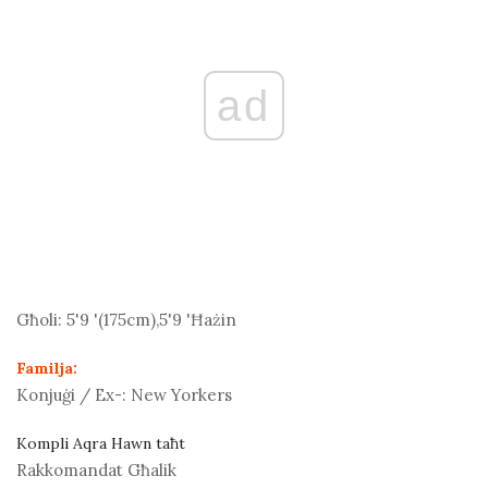
ad
Għoli:
5'9 '(175
cm
),5'9 'Ħażin
Familja:
Konjuġi / Ex-:
New Yorkers
Kompli Aqra Hawn taħt
Rakkomandat Għalik