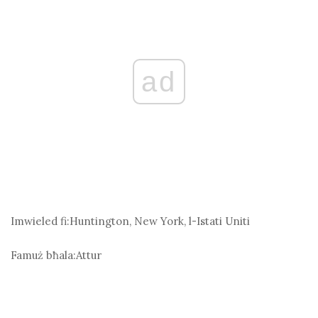
ad
Imwieled fi:
Huntington, New York, l-Istati Uniti
Famuż bħala:
Attur