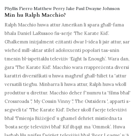
Phyllis Fierro Matthew Perry Jake Paul Dwayne Johnson
Min hu Ralph Macchio?
Ralph Macchio huwa attur Amerikan li spara għall-fama
bħala Daniel LaRussoo fis-serje ‘The Karate Kid’.
Għalkemm inizjalment eżitanti dwar l-idea li jsir attur, sar
wieħed mill-aktar stilel adoloxxenti popolari tas-snin
tmenin bl-ispettaklu televiżiv ‘Eight Is Enough’. Wara dan,
ġara 'The Karate Kid'. Macchio wara rrappreżenta diversi
karattri diversifikati u huwa magħruf għall-ħiliet ta 'attur
versatili tiegħu. Minbarra li huwa attur, Ralph huwa wkoll
produttur u direttur. Macchio deher f'numru ta 'films bħal'
Crossroads ',' My Cousin Vinny ',' The Outsiders ', apparti s-
segweli ta' 'The Karate Kid'. Deher ukoll f’serje televiżivi
bħal ‘Tmienja Biżżejjed’ u għamel dehriet mistiedna ta
’bosta serje televiżivi bħal‘ Kif iltqajt ma ’Ommok’. Huwa
lagħab lilu nnifsu f’wirjiet televiżivi bħal ‘Beer League’ u ‘A