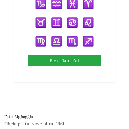
Biex Tkun Taf
Fatti Mgħaġġla
Għeluq:
4 ta ’Novembru
,
1961